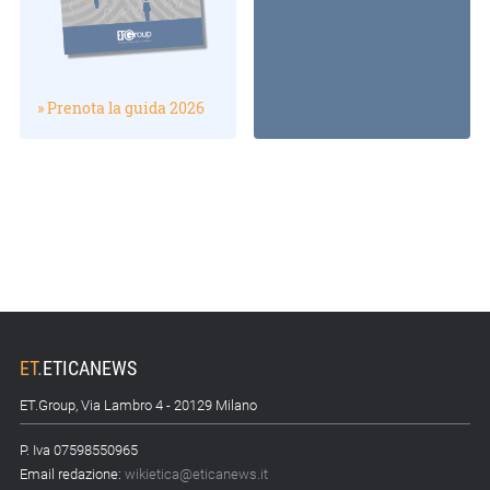
» Prenota la guida 2026
ET
.
ETICANEWS
ET.Group, Via Lambro 4 - 20129 Milano
P. Iva 07598550965
Email redazione:
wikietica@eticanews.it