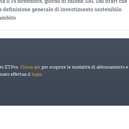
a il 19 novembre, giorno di salone.SRI. Dai draft che
la definizione generale di investimento sostenibile.
 ambito
to ET.Pro.
Clicca qui
per scoprire le modalità di abbonamento e 
onato effettua il
login
.