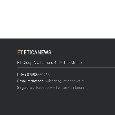
ET
.
ETICANEWS
ET.Group, Via Lambro 4 - 20129 Milano
P. Iva 07598550965
Email redazione:
wikietica@eticanews.it
Seguici su:
Facebook
-
Twitter
-
Linkedin