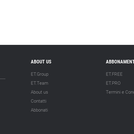
ABOUT US
ABBONAMENT
ET.Group
ET.FREE
ET.Team
ET.PRO
About us
Termini e Cond
Contatti
Abbonati