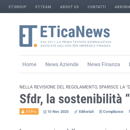
ET.GROUP
ET.TEAM
ABOUT US
CONTATTI
ABBONA
DAL 2011, LA PRIMA TESTATA GIORNALISTICA
DEDICATA AGLI ESG PER IMPRESE E FINANZA
Home
Aziende
Finanza
NELLA REVISIONE DEL REGOLAMENTO, SPARISCE LA "D
Sfdr, la sostenibilità
10 Nov 2025
Editoriali
Compliance
ET.Pro