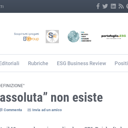
TI
Scopri tutti i progetti
Editoriali
Rubriche
ESG Business Review
Posit
EFINIZIONE"
 “assoluta” non esiste
Commenta
Invia ad un amico