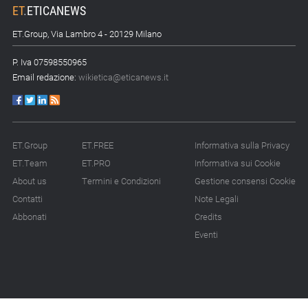
ET
.
ETICANEWS
ET.Group, Via Lambro 4 - 20129 Milano
P. Iva 07598550965
Email redazione:
wikietica@eticanews.it
ET.Group
ET.FREE
Informativa sulla Privacy
ET.Team
ET.PRO
Informativa sui Cookie
About us
Termini e Condizioni
Gestione consensi Cookie
Contatti
Note Legali
Abbonati
Credits
Eventi