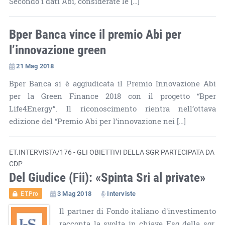
Secondo i dati Abi, considerate le […]
Bper Banca vince il premio Abi per
l’innovazione green
21 Mag 2018
Bper Banca si è aggiudicata il Premio Innovazione Abi
per la Green Finance 2018 con il progetto “Bper
Life4Energy”. Il riconoscimento rientra nell’ottava
edizione del “Premio Abi per l’innovazione nei […]
ET.INTERVISTA/176 - GLI OBIETTIVI DELLA SGR PARTECIPATA DA
CDP
Del Giudice (Fii): «Spinta Sri al private»
3 Mag 2018
Interviste
ET.Pro
Il partner di Fondo italiano d'investimento
racconta la svolta in chiave Esg della sgr.