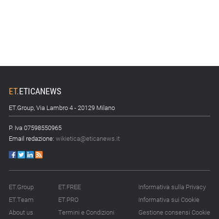
ET
.
ETICANEWS
ET.Group, Via Lambro 4 - 20129 Milano
P. Iva 07598550965
Email redazione:
wikietica@eticanews.it
ET.Group
ET.FREE
Informativa sulla Privacy
ET.Team
ET.PRO
Informativa sui Cookie
About us
Termini e Condizioni
Gestione consensi Cookie