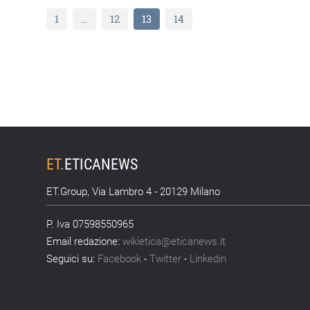
1
…
12
13
14
ET
.
ETICANEWS
ET.Group, Via Lambro 4 - 20129 Milano
P. Iva 07598550965
Email redazione:
wikietica@eticanews.it
Seguici su:
Facebook
-
Twitter
-
Linkedin