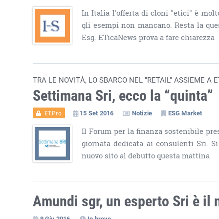
In Italia l'offerta di cloni "etici" è m
gli esempi non mancano. Resta la questi
Esg. ETicaNews prova a fare chiarezza
TRA LE NOVITÀ, LO SBARCO NEL "RETAIL" ASSIEME A
Settimana Sri, ecco la “quinta”
15 Set 2016
Notizie
ESG Market
ET.Pro
Il Forum per la finanza sostenibile p
giornata dedicata ai consulenti Sri. Si
nuovo sito al debutto questa mattina
Amundi sgr, un esperto Sri è il
9 Giu 2016
In breve