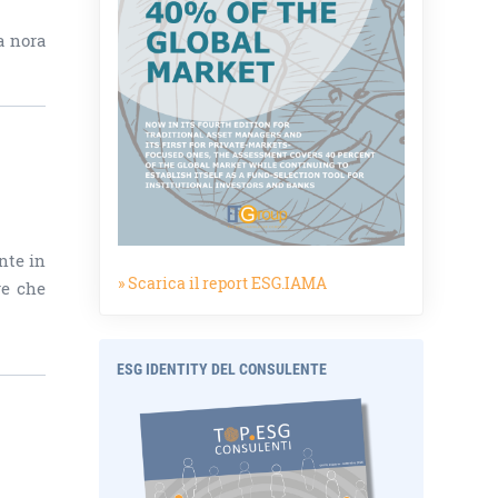
a nora
nte in
» Scarica il report ESG.IAMA
re che
ESG IDENTITY DEL CONSULENTE