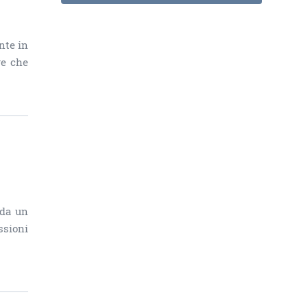
nte in
re che
 da un
ssioni