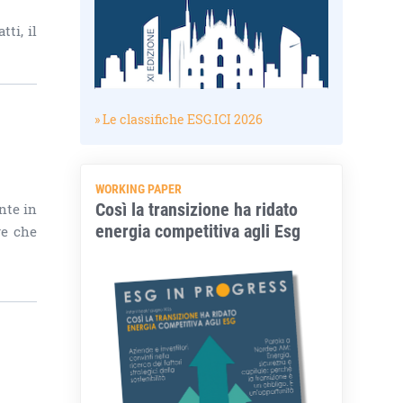
ti, il
» Le classifiche ESG.ICI 2026
WORKING PAPER
Così la transizione ha ridato
nte in
energia competitiva agli Esg
re che