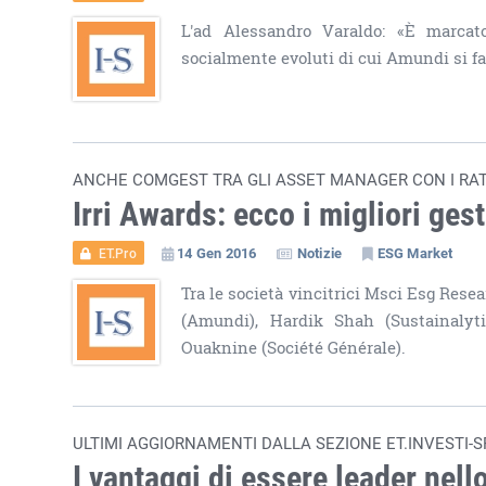
L'ad Alessandro Varaldo: «È marcato 
socialmente evoluti di cui Amundi si fa 
ANCHE COMGEST TRA GLI ASSET MANAGER CON I RATI
Irri Awards: ecco i migliori gest
14 Gen 2016
Notizie
ESG Market
ET.Pro
Tra le società vincitrici Msci Esg Resea
(Amundi), Hardik Shah (Sustainalyti
Ouaknine (Société Générale).
ULTIMI AGGIORNAMENTI DALLA SEZIONE ET.INVESTI-SR
I vantaggi di essere leader nello