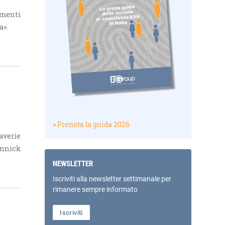
imenti
a».
» Prenota la guida 2026
averie
annick
NEWSLETTER
Iscriviti alla newsletter settimanale per
rimanere sempre informato
Iscriviti