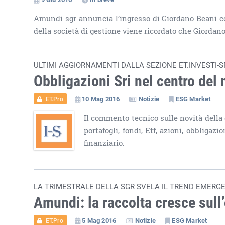
Amundi sgr annuncia l’ingresso di Giordano Beani 
della società di gestione viene ricordato che Giorda
ULTIMI AGGIORNAMENTI DALLA SEZIONE ET.INVESTI-SR
Obbligazioni Sri nel centro del 
10 Mag 2016
Notizie
ESG Market
ET.Pro
Il commento tecnico sulle novità della
portafogli, fondi, Etf, azioni, obbliga
finanziario.
LA TRIMESTRALE DELLA SGR SVELA IL TREND EMERGEN
Amundi: la raccolta cresce sull
5 Mag 2016
Notizie
ESG Market
ET.Pro