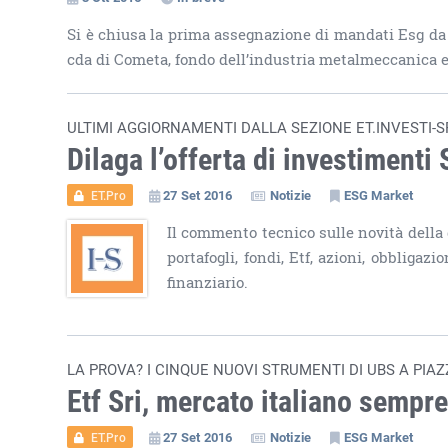
Si è chiusa la prima assegnazione di mandati Esg da p
cda di Cometa, fondo dell’industria metalmeccanica e 
ULTIMI AGGIORNAMENTI DALLA SEZIONE ET.INVESTI-SR
Dilaga l’offerta di investimenti 
27 Set 2016
Notizie
ESG Market
ET.Pro
Il commento tecnico sulle novità della
portafogli, fondi, Etf, azioni, obbliga
finanziario.
LA PROVA? I CINQUE NUOVI STRUMENTI DI UBS A PIAZ
Etf Sri, mercato italiano sempre
27 Set 2016
Notizie
ESG Market
ET.Pro