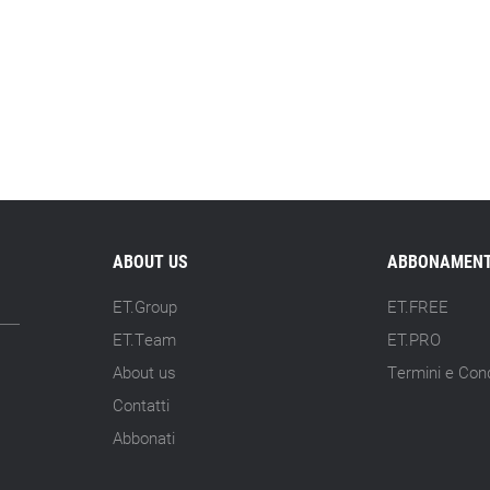
ABOUT US
ABBONAMENT
ET.Group
ET.FREE
ET.Team
ET.PRO
About us
Termini e Cond
Contatti
Abbonati