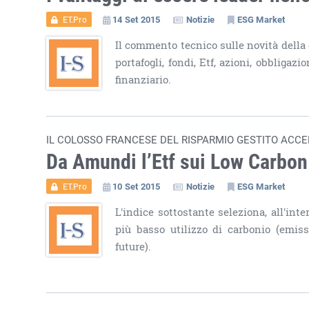
14 Set 2015
Notizie
ESG Market
ET.Pro
Il commento tecnico sulle novità della
portafogli, fondi, Etf, azioni, obbliga
finanziario.
IL COLOSSO FRANCESE DEL RISPARMIO GESTITO ACCE
Da Amundi l’Etf sui Low Carbon
10 Set 2015
Notizie
ESG Market
ET.Pro
L'indice sottostante seleziona, all'int
più basso utilizzo di carbonio (emiss
future).