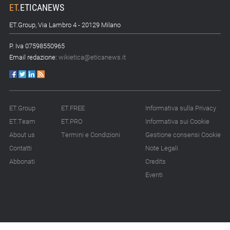
ET
.
ETICANEWS
ET.Group, Via Lambro 4 - 20129 Milano
P. Iva 07598550965
Email redazione:
wikietica@eticanews.it
ET.Group
ET.FREE
Informativa sulla Privacy
ET.Team
ET.PRO
Informativa sui Cookie
About us
Termini e Condizioni
Gestione consensi Cookie
Contatti
Note Legali
Abbonati
Credits
Eventi