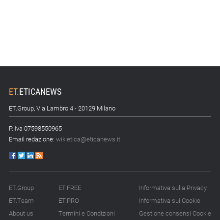
ET
.
ETICANEWS
ET.Group, Via Lambro 4 - 20129 Milano
P. Iva 07598550965
Email redazione:
wikietica@eticanews.it
ET.Group
ET.FREE
Informativa sulla Privacy
ET.Team
ET.PRO
Informativa sui Cookie
About us
Termini e Condizioni
Gestione consensi Cookie