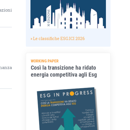
azioni
» Le classifiche ESG.ICI 2026
WORKING PAPER
Così la transizione ha ridato
inanza
energia competitiva agli Esg