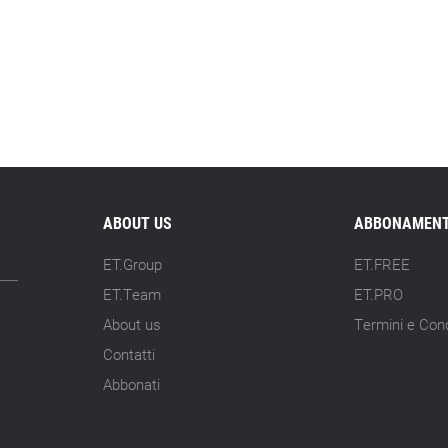
ABOUT US
ABBONAMENT
ET.Group
ET.FREE
ET.Team
ET.PRO
About us
Termini e Cond
Contatti
Abbonati