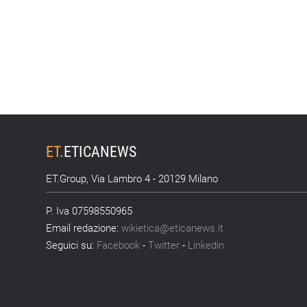
ET
.
ETICANEWS
ET.Group, Via Lambro 4 - 20129 Milano
P. Iva 07598550965
Email redazione:
wikietica@eticanews.it
Seguici su:
Facebook
-
Twitter
-
Linkedin