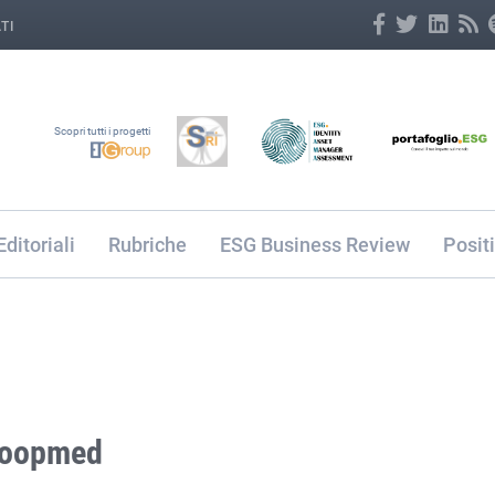
TI
Scopri tutti i progetti
Editoriali
Rubriche
ESG Business Review
Posit
 Coopmed