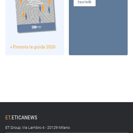
Iscriviti
» Prenota la guida 2026
ET
.
ETICANEWS
ET.Group, Via Lambro 4 - 20129 Milano