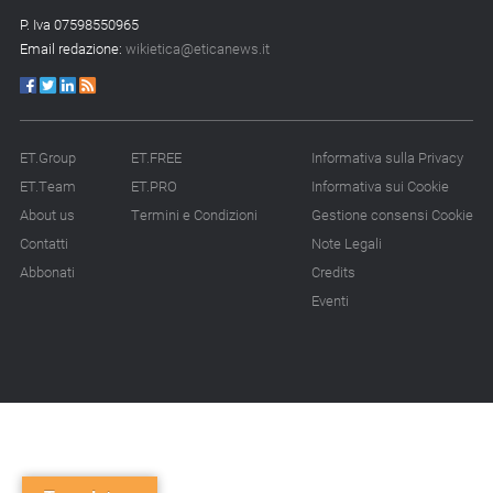
P. Iva 07598550965
Email redazione:
wikietica@eticanews.it
ET.Group
ET.FREE
Informativa sulla Privacy
ET.Team
ET.PRO
Informativa sui Cookie
About us
Termini e Condizioni
Gestione consensi Cookie
Contatti
Note Legali
Abbonati
Credits
Eventi