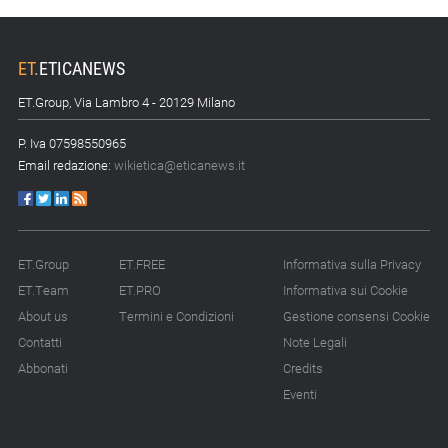
ET
.
ETICANEWS
ET.Group, Via Lambro 4 - 20129 Milano
P. Iva 07598550965
Email redazione:
wikietica@eticanews.it
ET.Group
ET.FREE
Informativa sulla Privacy
ET.Team
ET.PRO
Informativa sui Cookie
About us
Termini e Condizioni
Gestione consensi Cookie
Contatti
Note Legali
Abbonati
Credits
Eventi