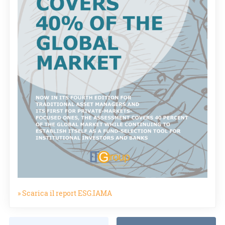
» Scarica il report ESG.IAMA