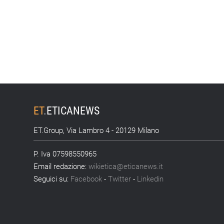
ET
.
ETICANEWS
ET.Group, Via Lambro 4 - 20129 Milano
P. Iva 07598550965
Email redazione:
wikietica@eticanews.it
Seguici su:
Facebook
-
Twitter
-
Linkedin