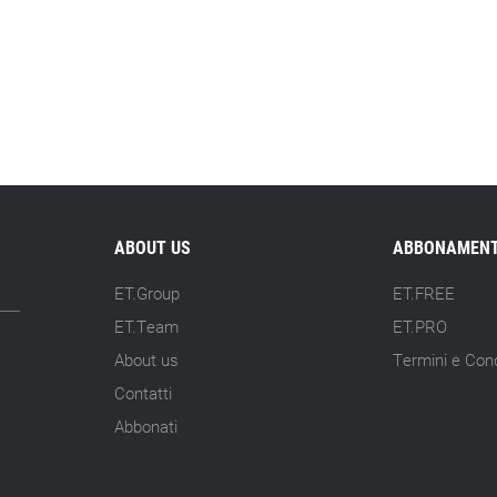
ABOUT US
ABBONAMENT
ET.Group
ET.FREE
ET.Team
ET.PRO
About us
Termini e Cond
Contatti
Abbonati