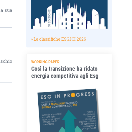
la sua
» Le classifiche ESG.ICI 2026
ischio
WORKING PAPER
Così la transizione ha ridato
energia competitiva agli Esg