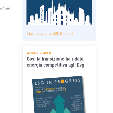
sforzi
» Le classifiche ESG.ICI 2026
WORKING PAPER
Così la transizione ha ridato
energia competitiva agli Esg