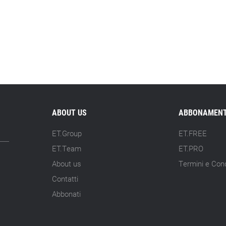
ABOUT US
ABBONAMENT
ET.Group
ET.FREE
ET.Team
ET.PRO
About us
Termini e Cond
Contatti
Abbonati