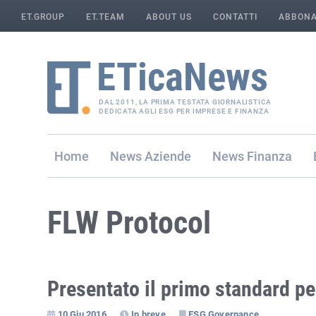
ET.GROUP
ET.TEAM
ABOUT US
CONTATTI
ABBONA
DAL 2011, LA PRIMA TESTATA GIORNALISTICA
DEDICATA AGLI ESG PER IMPRESE E FINANZA
Home
Aziende
Finanza
FLW Protocol
Presentato il primo standard pe
10 Giu 2016
In breve
ESG Governance