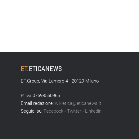
ET
.
ETICANEWS
ET.Group, Via Lambro 4 - 20129 Milano
P. Iva 07598550965
Email redazione:
wikietica@eticanews.it
Seguici su:
Facebook
-
Twitter
-
Linkedin