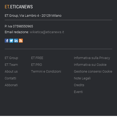
ET
.
ETICANEWS
ET.Group, Via Lambro 4 - 20129 Milano
P. Iva 07598550965
Email redazione:
wikietica@eticanews.it
ET.Group
ET.FREE
Informativa sulla Privacy
ET.Team
ET.PRO
Informativa sui Cookie
About us
Termini e Condizioni
Gestione consensi Cookie
Contatti
Note Legali
Abbonati
Credits
Eventi