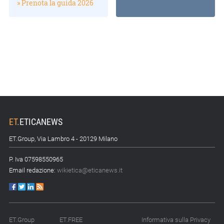
» Prenota la guida 2026
ET
.
ETICANEWS
ET.Group, Via Lambro 4 - 20129 Milano
P. Iva 07598550965
Email redazione:
wikietica@eticanews.it
ET.Group
ET.FREE
Informativa sulla Privacy