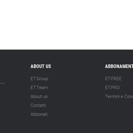
ABOUT US
ABBONAMENT
ET.Group
ET.FREE
ET.Team
ET.PRO
About us
Termini e Cond
Contatti
Abbonati