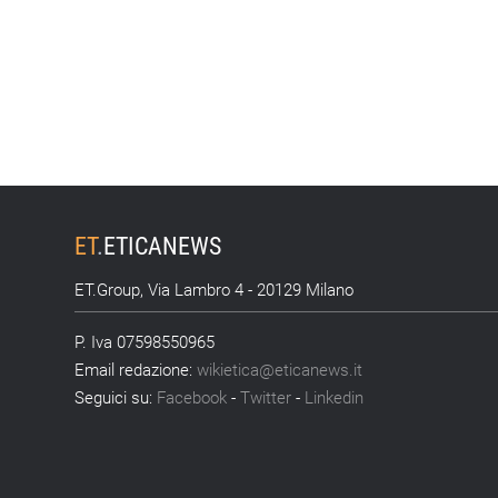
ET
.
ETICANEWS
ET.Group, Via Lambro 4 - 20129 Milano
P. Iva 07598550965
Email redazione:
wikietica@eticanews.it
Seguici su:
Facebook
-
Twitter
-
Linkedin