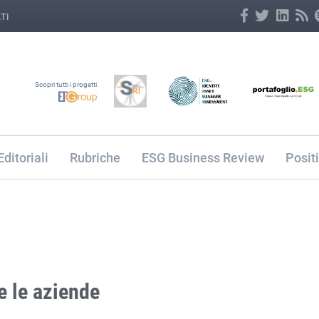
TI
Scopri tutti i progetti
Editoriali
Rubriche
ESG Business Review
Posit
e le aziende