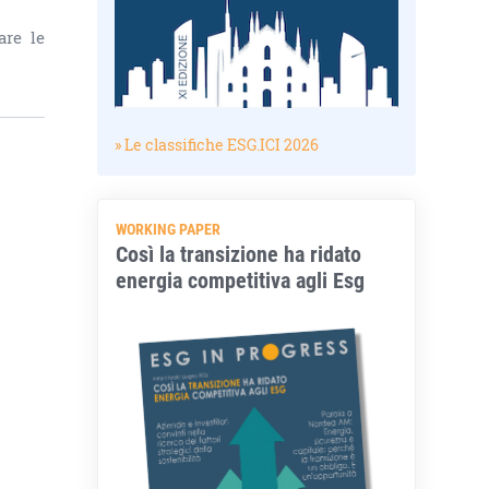
are le
» Le classifiche ESG.ICI 2026
WORKING PAPER
Così la transizione ha ridato
energia competitiva agli Esg