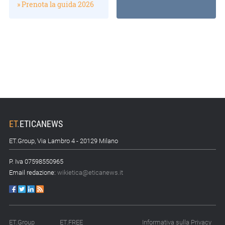
» Prenota la guida 2026
ET
.
ETICANEWS
ET.Group, Via Lambro 4 - 20129 Milano
P. Iva 07598550965
Email redazione:
wikietica@eticanews.it
ET.Group
ET.FREE
Informativa sulla Privacy