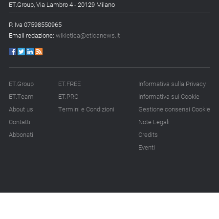
ET.Group, Via Lambro 4 - 20129 Milano
P. Iva 07598550965
Email redazione:
wikietica@eticanews.it
ET.Group
ET.FREE
Informativa sulla Privacy
ET.Team
ET.PRO
Informativa sui Cookie
About us
Termini e Condizioni
Gestione consensi Cookie
Contatti
Note Legali
Abbonati
Credits
Eventi