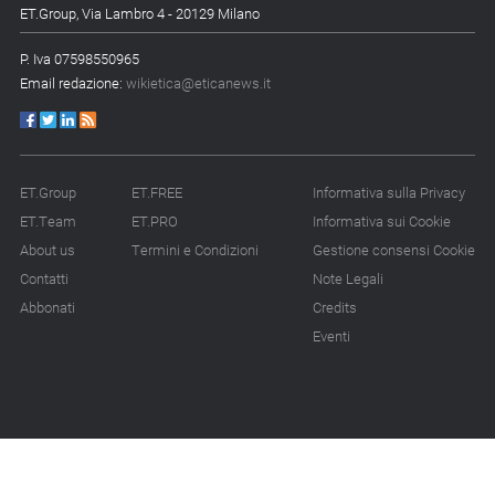
ET.Group, Via Lambro 4 - 20129 Milano
P. Iva 07598550965
Email redazione:
wikietica@eticanews.it
ET.Group
ET.FREE
Informativa sulla Privacy
ET.Team
ET.PRO
Informativa sui Cookie
About us
Termini e Condizioni
Gestione consensi Cookie
Contatti
Note Legali
Abbonati
Credits
Eventi