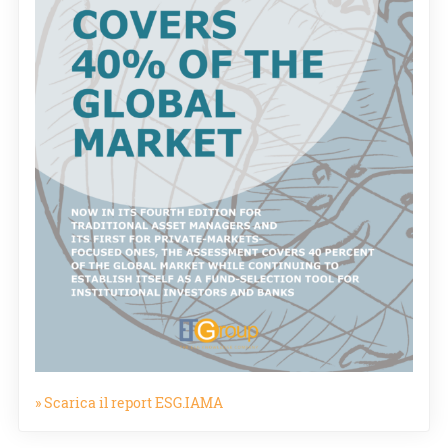
» Scarica il report ESG.IAMA