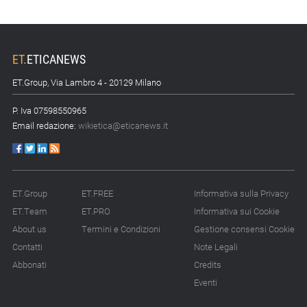
ET
.
ETICANEWS
ET.Group, Via Lambro 4 - 20129 Milano
P. Iva 07598550965
Email redazione:
wikietica@eticanews.it
ET.Group
ET.FREE
Informativa sulla Privacy
ET.Team
ET.PRO
Informativa sui Cookie
About us
Termini e Condizioni
Gestione consensi Cookie
Contatti
Note Legali
Abbonati
Credits
Eventi