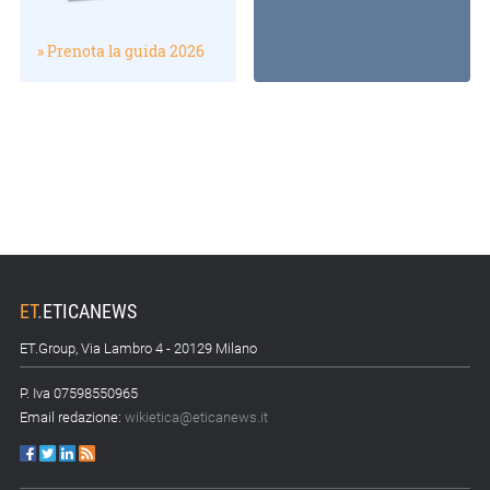
» Prenota la guida 2026
ET
.
ETICANEWS
ET.Group, Via Lambro 4 - 20129 Milano
P. Iva 07598550965
Email redazione:
wikietica@eticanews.it