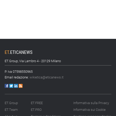
ET
.
ETICANEWS
ET.Group, Via Lambro 4 - 20129 Milano
P. Iva 07598550965
Email redazione:
wikietica@eticanews.it
ET.Group
ET.FREE
Informativa sulla Privacy
ET.Team
ET.PRO
Informativa sui Cookie