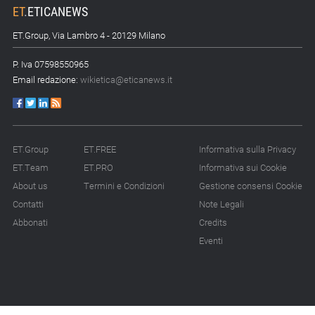
ET
.
ETICANEWS
ET.Group, Via Lambro 4 - 20129 Milano
P. Iva 07598550965
Email redazione:
wikietica@eticanews.it
ET.Group
ET.FREE
Informativa sulla Privacy
ET.Team
ET.PRO
Informativa sui Cookie
About us
Termini e Condizioni
Gestione consensi Cookie
Contatti
Note Legali
Abbonati
Credits
Eventi