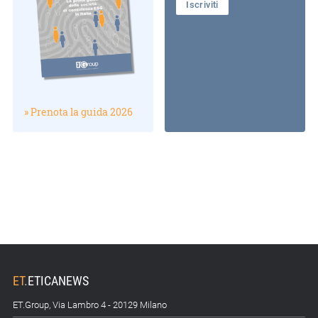
Iscriviti
» Prenota la guida 2026
ET
.
ETICANEWS
ET.Group, Via Lambro 4 - 20129 Milano