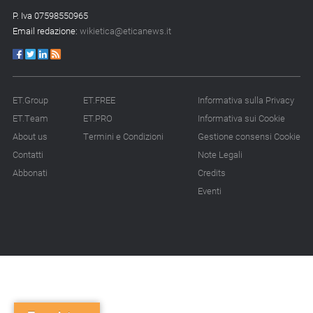
P. Iva 07598550965
Email redazione:
wikietica@eticanews.it
ET.Group
ET.FREE
Informativa sulla Privacy
ET.Team
ET.PRO
Informativa sui Cookie
About us
Termini e Condizioni
Gestione consensi Cookie
Contatti
Note Legali
Abbonati
Credits
Eventi