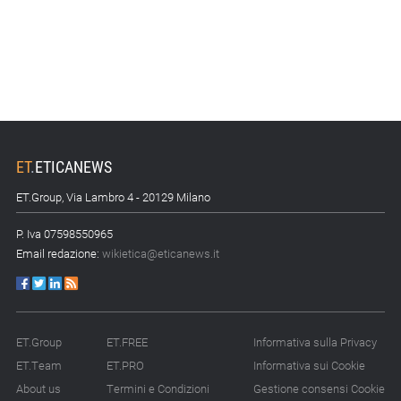
ET
.
ETICANEWS
ET.Group, Via Lambro 4 - 20129 Milano
P. Iva 07598550965
Email redazione:
wikietica@eticanews.it
ET.Group
ET.FREE
Informativa sulla Privacy
ET.Team
ET.PRO
Informativa sui Cookie
About us
Termini e Condizioni
Gestione consensi Cookie