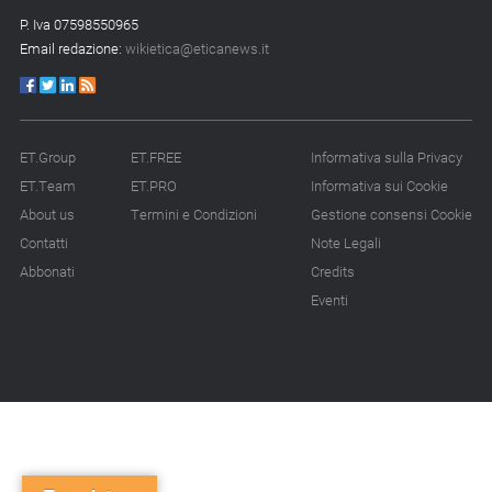
P. Iva 07598550965
Email redazione:
wikietica@eticanews.it
ET.Group
ET.FREE
Informativa sulla Privacy
ET.Team
ET.PRO
Informativa sui Cookie
About us
Termini e Condizioni
Gestione consensi Cookie
Contatti
Note Legali
Abbonati
Credits
Eventi