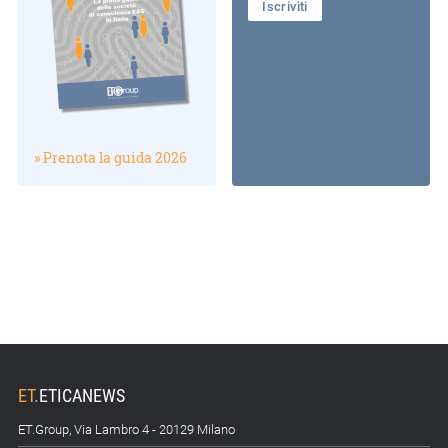
Iscriviti
» Prenota la guida 2026
ET
.
ETICANEWS
ET.Group, Via Lambro 4 - 20129 Milano