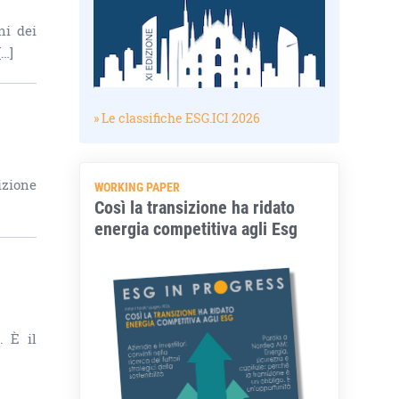
ni dei
[…]
» Le classifiche ESG.ICI 2026
izione
WORKING PAPER
Così la transizione ha ridato
energia competitiva agli Esg
. È il