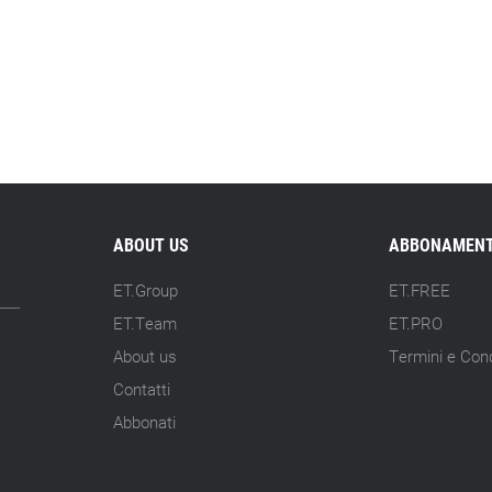
ABOUT US
ABBONAMENT
ET.Group
ET.FREE
ET.Team
ET.PRO
About us
Termini e Cond
Contatti
Abbonati