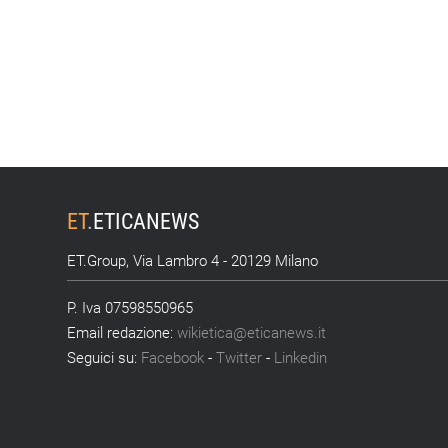
ET
.
ETICANEWS
ET.Group, Via Lambro 4 - 20129 Milano
P. Iva 07598550965
Email redazione:
wikietica@eticanews.it
Seguici su:
Facebook
-
Twitter
-
Linkedin