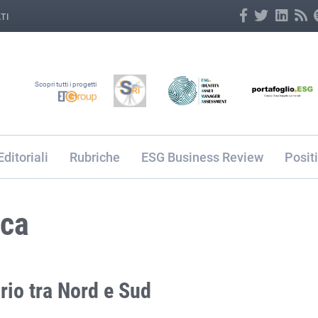
TI
Scopri tutti i progetti
Editoriali
Rubriche
ESG Business Review
Posit
ica
ario tra Nord e Sud