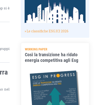
p si è
» Le classifiche ESG.ICI 2026
gruppi
WORKING PAPER
Così la transizione ha ridato
energia competitiva agli Esg
rra
no nel