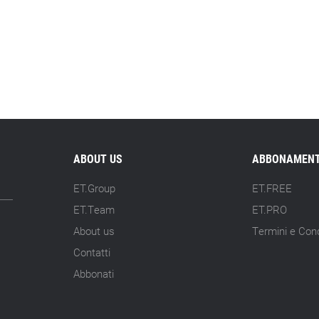
ABOUT US
ABBONAMENT
ET.Group
ET.FREE
ET.Team
ET.PRO
About us
Termini e Cond
Contatti
Abbonati