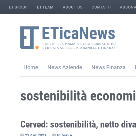
ET.GROUP
ET.TEAM
ABOUT US
CONTATTI
ABBONA
DAL 2011, LA PRIMA TESTATA GIORNALISTICA
DEDICATA AGLI ESG PER IMPRESE E FINANZA
Home
Aziende
Finanza
sostenibilità econom
Cerved: sostenibilità, netto div
23 Apr 2021
In breve