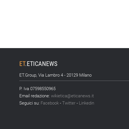
ET
.
ETICANEWS
ET.Group, Via Lambro 4 - 20129 Milano
P. Iva 07598550965
Email redazione:
wikietica@eticanews.it
Seguici su:
Facebook
-
Twitter
-
Linkedin