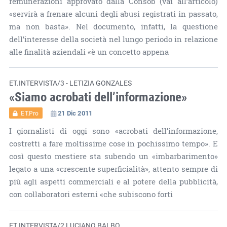
remunerazioni approvato dalla Consob (vai all’articolo)
«servirà a frenare alcuni degli abusi registrati in passato,
ma non basta». Nel documento, infatti, la questione
dell’interesse della società nel lungo periodo in relazione
alle finalità aziendali «è un concetto appena
ET.INTERVISTA/3 - LETIZIA GONZALES
«Siamo acrobati dell’informazione»
21 Dic 2011
ET.Pro
I giornalisti di oggi sono «acrobati dell’informazione,
costretti a fare moltissime cose in pochissimo tempo». E
così questo mestiere sta subendo un «imbarbarimento»
legato a una «crescente superficialità», attento sempre di
più agli aspetti commerciali e al potere della pubblicità,
con collaboratori esterni «che subiscono forti
ET.INTERVISTA/2 LUCIANO BALBO