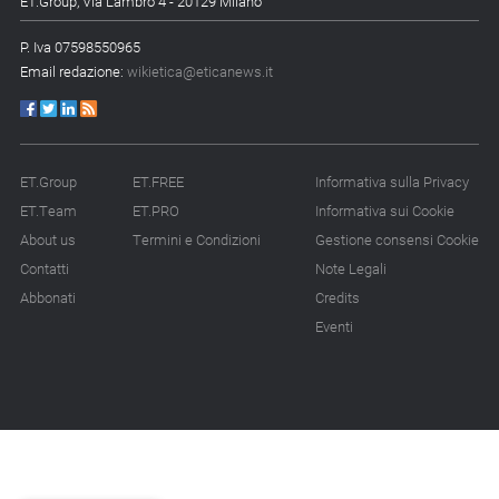
ET.Group, Via Lambro 4 - 20129 Milano
P. Iva 07598550965
Email redazione:
wikietica@eticanews.it
ET.Group
ET.FREE
Informativa sulla Privacy
ET.Team
ET.PRO
Informativa sui Cookie
About us
Termini e Condizioni
Gestione consensi Cookie
Contatti
Note Legali
Abbonati
Credits
Eventi