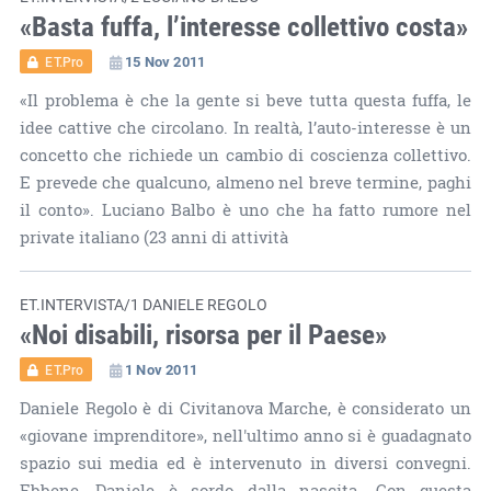
«Basta fuffa, l’interesse collettivo costa»
15 Nov 2011
ET.Pro
«Il problema è che la gente si beve tutta questa fuffa, le
idee cattive che circolano. In realtà, l’auto-interesse è un
concetto che richiede un cambio di coscienza collettivo.
E prevede che qualcuno, almeno nel breve termine, paghi
il conto». Luciano Balbo è uno che ha fatto rumore nel
private italiano (23 anni di attività
ET.INTERVISTA/1 DANIELE REGOLO
«Noi disabili, risorsa per il Paese»
1 Nov 2011
ET.Pro
Daniele Regolo è di Civitanova Marche, è considerato un
«giovane imprenditore», nell'ultimo anno si è guadagnato
spazio sui media ed è intervenuto in diversi convegni.
Ebbene, Daniele è sordo dalla nascita. Con questa