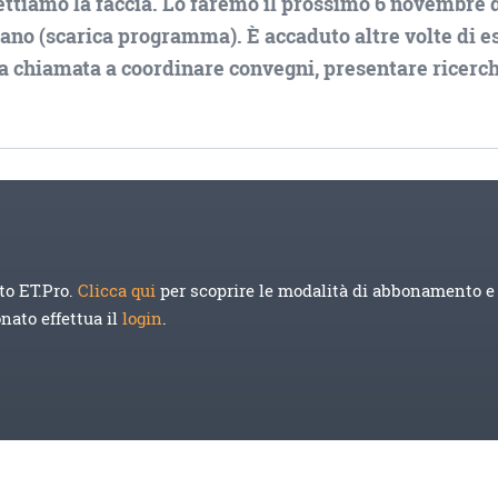
mettiamo la faccia. Lo faremo il prossimo 6 novembre 
ilano (scarica programma). È accaduto altre volte di e
a chiamata a coordinare convegni, presentare ricerch
to ET.Pro.
Clicca qui
per scoprire le modalità di abbonamento e 
onato effettua il
login
.