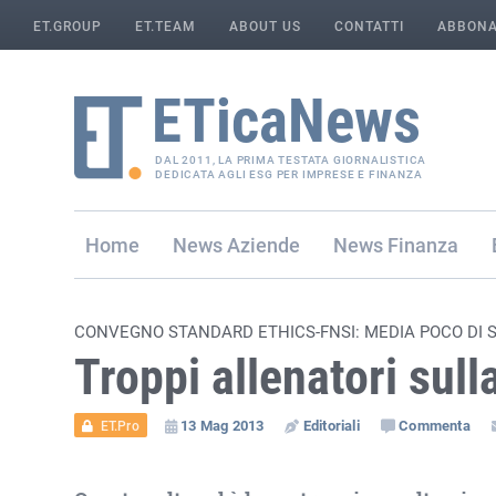
ET.GROUP
ET.TEAM
ABOUT US
CONTATTI
ABBONA
DAL 2011, LA PRIMA TESTATA GIORNALISTICA
DEDICATA AGLI ESG PER IMPRESE E FINANZA
Home
Aziende
Finanza
CONVEGNO STANDARD ETHICS-FNSI: MEDIA POCO DI S
Troppi allenatori sul
13 Mag 2013
Editoriali
Commenta
ET.Pro