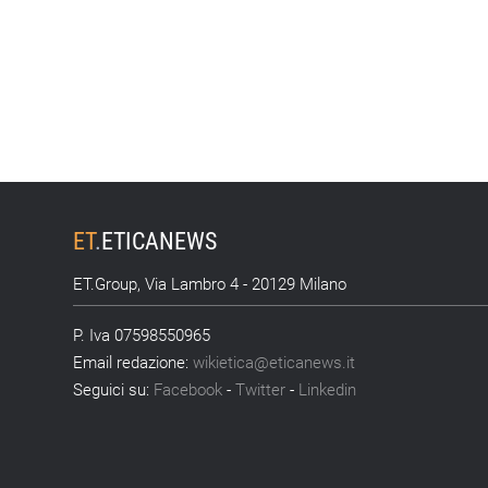
ET
.
ETICANEWS
ET.Group, Via Lambro 4 - 20129 Milano
P. Iva 07598550965
Email redazione:
wikietica@eticanews.it
Seguici su:
Facebook
-
Twitter
-
Linkedin