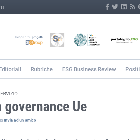
TI
Scopri tutti i progetti
Editoriali
Rubriche
ESG Business Review
Posit
ERVIZIO
la governance Ue
Invia ad un amico