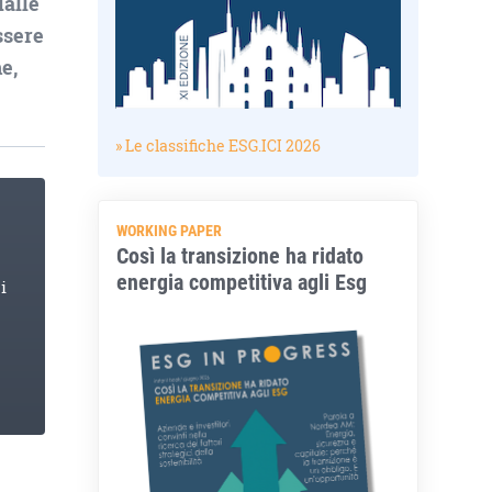
dalle
ssere
e,
» Le classifiche ESG.ICI 2026
WORKING PAPER
Così la transizione ha ridato
energia competitiva agli Esg
i