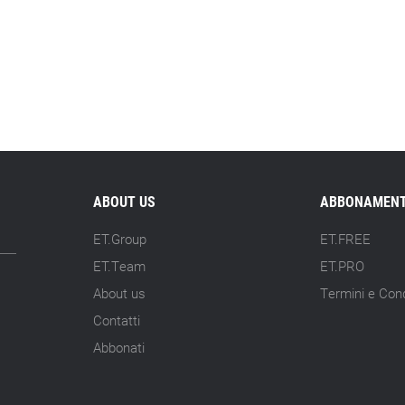
ABOUT US
ABBONAMENT
ET.Group
ET.FREE
ET.Team
ET.PRO
About us
Termini e Cond
Contatti
Abbonati