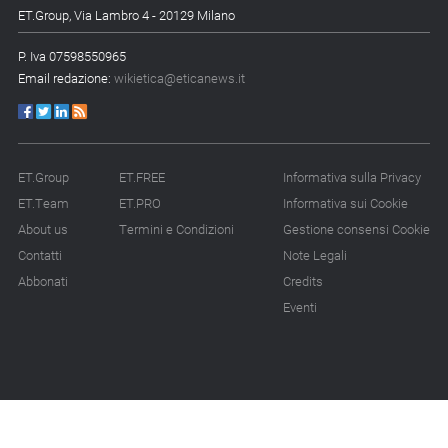
ET.Group, Via Lambro 4 - 20129 Milano
P. Iva 07598550965
Email redazione:
wikietica@eticanews.it
ET.Group
ET.FREE
Informativa sulla Privacy
ET.Team
ET.PRO
Informativa sui Cookie
About us
Termini e Condizioni
Gestione consensi Cookie
Contatti
Note Legali
Abbonati
Credits
Eventi