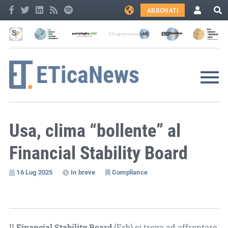
ABBONATI
Usa, clima “bollente” al
Financial Stability Board
16 Lug 2025
In breve
Compliance
Il
Financial Stability Board
(Fsb) si trova ad affrontare