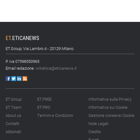
ET
.
ETICANEWS
ET.Group, Via Lambro 4 - 20129 Milano
P. Iva 07598550965
Email redazione:
wikietica@eticanews.it
ET.Group
ET.FREE
Informativa sulla Privacy
ET.Team
ET.PRO
Informativa sui Cookie
About us
Termini e Condizioni
Gestione consensi Cookie
Contatti
Note Legali
Abbonati
Credits
Eventi