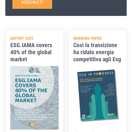
ABBONATI
REPORT 2025
WORKING PAPER
ESG.IAMA covers
Così la transizione
40% of the global
ha ridato energia
market
competitiva agli Esg