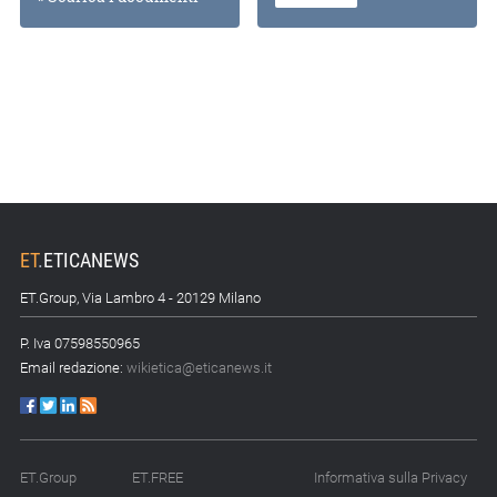
ET
.
ETICANEWS
ET.Group, Via Lambro 4 - 20129 Milano
P. Iva 07598550965
Email redazione:
wikietica@eticanews.it
ET.Group
ET.FREE
Informativa sulla Privacy