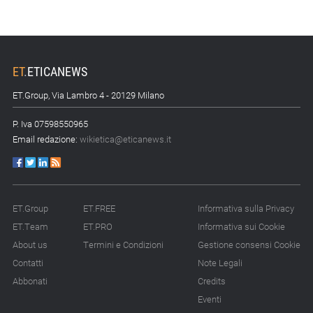
ET
.
ETICANEWS
ET.Group, Via Lambro 4 - 20129 Milano
P. Iva 07598550965
Email redazione:
wikietica@eticanews.it
ET.Group
ET.FREE
Informativa sulla Privacy
ET.Team
ET.PRO
Informativa sui Cookie
About us
Termini e Condizioni
Gestione consensi Cookie
Contatti
Note Legali
Abbonati
Credits
Eventi