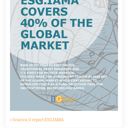
» Scarica il report ESG.IAMA