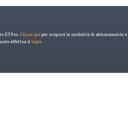
to ET.Pro.
Clicca qui
per scoprire le modalità di abbonamento e 
onato effettua il
login
.