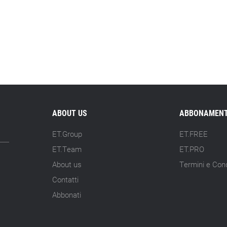
ABOUT US
ABBONAMENT
ET.Group
ET.FREE
ET.Team
ET.PRO
About us
Termini e Cond
Contatti
Abbonati