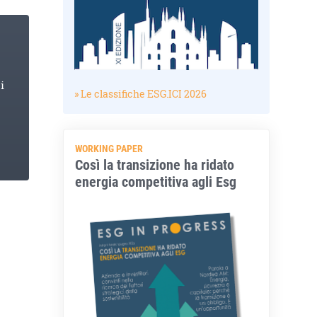
i
» Le classifiche ESG.ICI 2026
WORKING PAPER
Così la transizione ha ridato
energia competitiva agli Esg