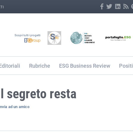
TI
Scopri tutti i progetti
Editoriali
Rubriche
ESG Business Review
Posit
l segreto resta
Invia ad un amico