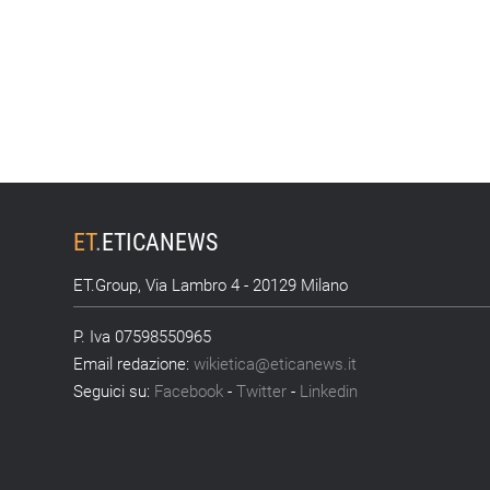
ET
.
ETICANEWS
ET.Group, Via Lambro 4 - 20129 Milano
P. Iva 07598550965
Email redazione:
wikietica@eticanews.it
Seguici su:
Facebook
-
Twitter
-
Linkedin