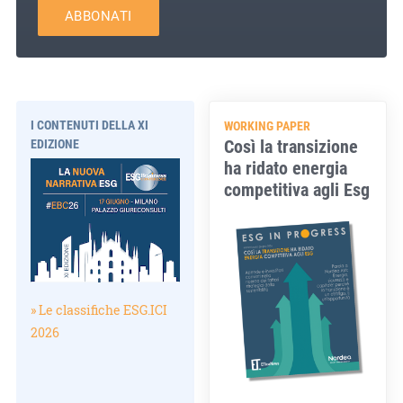
ABBONATI
I CONTENUTI DELLA XI
WORKING PAPER
Così la transizione
EDIZIONE
ha ridato energia
competitiva agli Esg
» Le classifiche ESG.ICI
2026