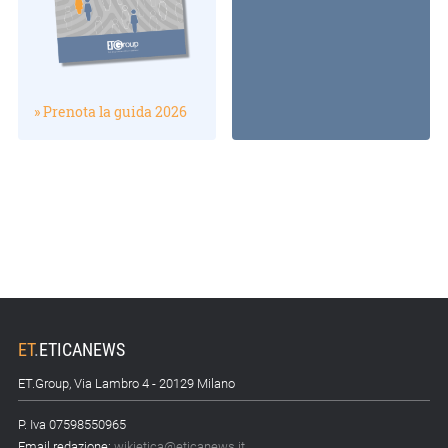
» Prenota la guida 2026
ET
.
ETICANEWS
ET.Group, Via Lambro 4 - 20129 Milano
P. Iva 07598550965
Email redazione:
wikietica@eticanews.it