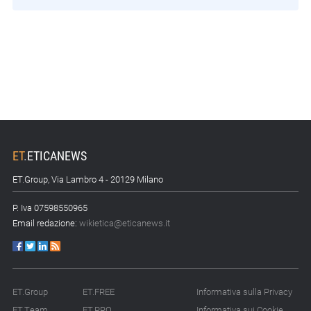
ET
.
ETICANEWS
ET.Group, Via Lambro 4 - 20129 Milano
P. Iva 07598550965
Email redazione:
wikietica@eticanews.it
ET.Group
ET.FREE
Informativa sulla Privacy
ET.Team
ET.PRO
Informativa sui Cookie