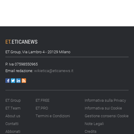
ET
.
ETICANEWS
ET.Group, Via Lambro 4 - 20129 Milano
P. Iva 07598550965
Email redazione:
wikietica@eticanews.it
ET.Group
ET.FREE
Informativa sulla Privacy
ET.Team
ET.PRO
Informativa sui Cookie
About us
Termini e Condizioni
Gestione consensi Cookie
Contatti
Note Legali
Abbonati
Credits