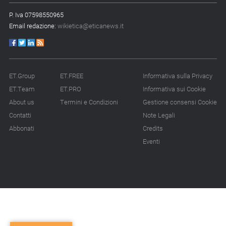
P. Iva 07598550965
Email redazione:
wikietica@eticanews.it
ET.Group
ET.FREE
Informativa sulla Privacy
ET.Team
ET.PRO
Informativa sui Cookie
About us
Termini e Condizioni
Gestione consensi Cookie
Contatti
Note Legali
Abbonati
Credits
Eventi