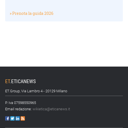
» Prenota la guida 2026
ET
.
ETICANEWS
ET.Group, Via Lambro 4 - 20129 Milano
P. Iva 07598550965
Email redazione:
wikietica@eticanews.it