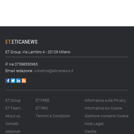
ET
.
ETICANEWS
ET.Group, Via Lambro 4 - 20129 Milano
P. Iva 07598550965
Email redazione:
wikietica@eticanews.it
ET.Group
ET.FREE
Informativa sulla Privacy
ET.Team
ET.PRO
Informativa sui Cookie
About us
Termini e Condizioni
Gestione consensi Cookie
Contatti
Note Legali
Abbonati
Credits