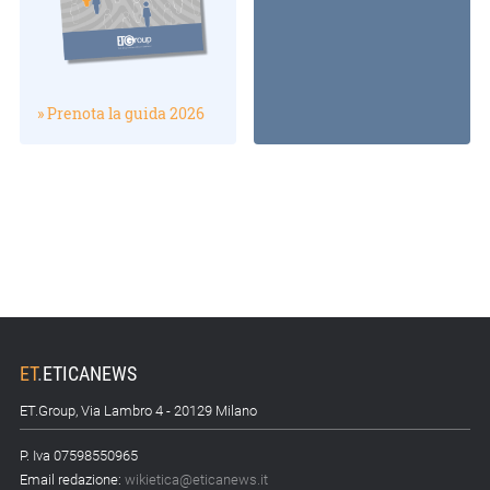
» Prenota la guida 2026
ET
.
ETICANEWS
ET.Group, Via Lambro 4 - 20129 Milano
P. Iva 07598550965
Email redazione:
wikietica@eticanews.it