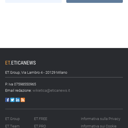
ET
.
ETICANEWS
ET.Group, Via Lambro 4 - 20129 Milano
P. Iva 07598550965
Email redazione:
wikietica@eticanews.it
ET.Group
ET.FREE
Informativa sulla Privacy
ET.Team
ET.PRO
Informativa sui Cookie