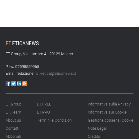
ET
.
ETICANEWS
ET.Group, Via Lambro 4 - 20129 Milano
P. Iva 07598550965
Email redazione:
wikietica@eticanews.it
ET.Group
ET.FREE
Informativa sulla Privacy
ET.Team
ET.PRO
Informativa sui Cookie
About us
Termini e Condizioni
Gestione consensi Cookie
Contatti
Note Legali
Abbonati
Credits