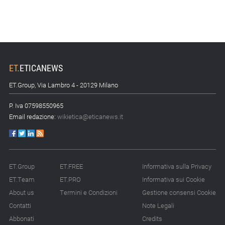
ET
.
ETICANEWS
ET.Group, Via Lambro 4 - 20129 Milano
P. Iva 07598550965
Email redazione:
wikietica@eticanews.it
ET.Group
ET.FREE
Informativa sulla Privacy
ET.Team
ET.PRO
Informativa sui Cookie
About us
Termini e Condizioni
Gestione consensi Cookie
Contatti
Note Legali
Abbonati
Credits