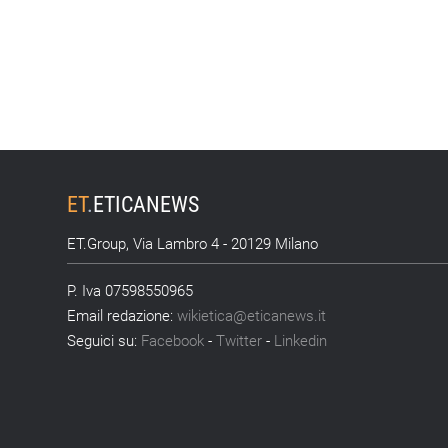
ET
.
ETICANEWS
ET.Group, Via Lambro 4 - 20129 Milano
P. Iva 07598550965
Email redazione:
wikietica@eticanews.it
Seguici su:
Facebook
-
Twitter
-
Linkedin