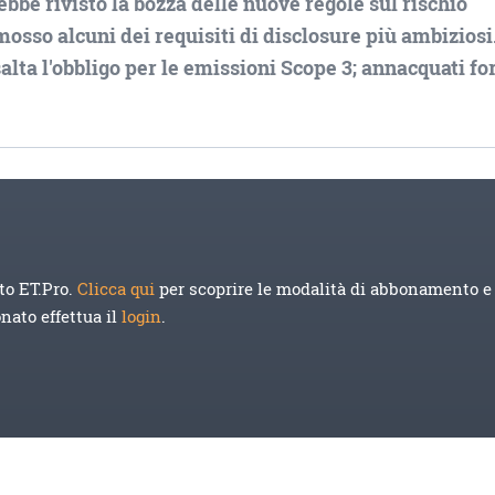
e rivisto la bozza delle nuove regole sul rischio
imosso alcuni dei requisiti di disclosure più ambiziosi
alta l'obbligo per le emissioni Scope 3; annacquati fo
to ET.Pro.
Clicca qui
per scoprire le modalità di abbonamento e 
onato effettua il
login
.