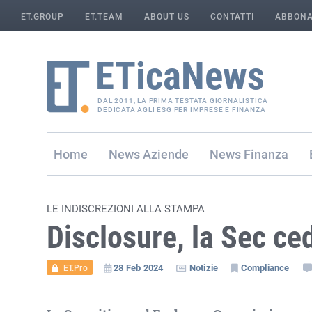
ET.GROUP
ET.TEAM
ABOUT US
CONTATTI
ABBONA
DAL 2011, LA PRIMA TESTATA GIORNALISTICA
DEDICATA AGLI ESG PER IMPRESE E FINANZA
Home
Aziende
Finanza
LE INDISCREZIONI ALLA STAMPA
Disclosure, la Sec ce
28 Feb 2024
Notizie
Compliance
ET.Pro