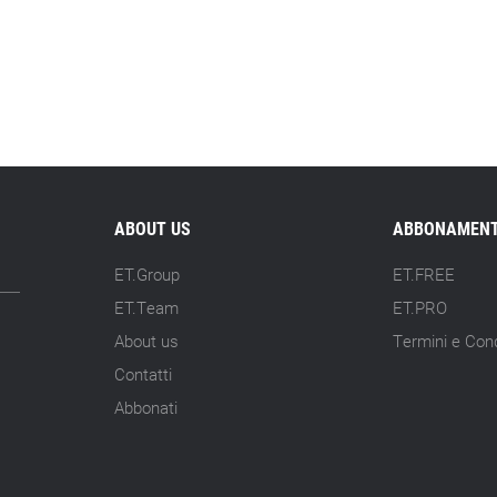
ABOUT US
ABBONAMENT
ET.Group
ET.FREE
ET.Team
ET.PRO
About us
Termini e Cond
Contatti
Abbonati