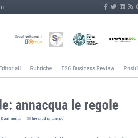
TI
Scopri tutti i progetti
Editoriali
Rubriche
ESG Business Review
Posit
de: annacqua le regole
Commenta
Invia ad un amico