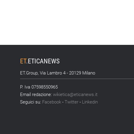
ET
.
ETICANEWS
ET.Group, Via Lambro 4 - 20129 Milano
P. Iva 07598550965
Email redazione:
wikietica@eticanews.it
Seguici su:
Facebook
-
Twitter
-
Linkedin