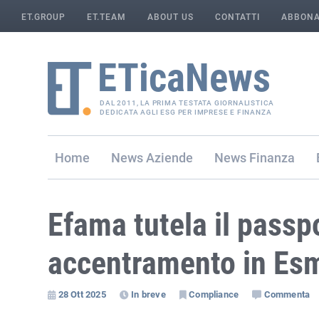
ET.GROUP
ET.TEAM
ABOUT US
CONTATTI
ABBONA
DAL 2011, LA PRIMA TESTATA GIORNALISTICA
DEDICATA AGLI ESG PER IMPRESE E FINANZA
Home
Aziende
Finanza
Efama tutela il passp
accentramento in Es
28 Ott 2025
In breve
Compliance
Commenta