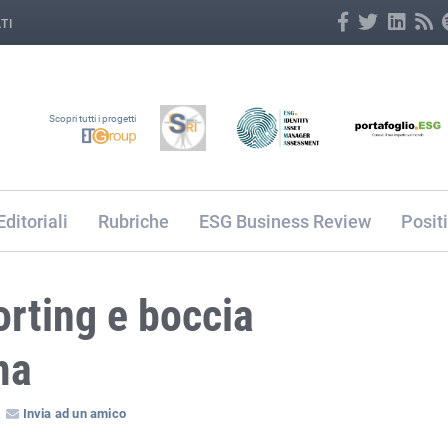
TI
Scopri tutti i progetti
Editoriali
Rubriche
ESG Business Review
Posit
orting e boccia
ma
Invia ad un amico