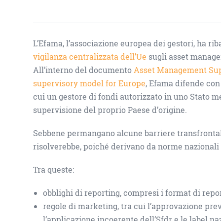
L’Efama, l’associazione europea dei gestori, ha rib
vigilanza centralizzata dell’Ue
sugli asset manager,
All’interno del documento
Asset Management Supe
supervisory model for Europe
, Efama difende con 
cui un gestore di fondi autorizzato in uno Stato m
supervisione del proprio Paese d’origine.
Sebbene permangano alcune barriere transfrontalie
risolverebbe, poiché derivano da norme nazionali 
Tra queste:
obblighi di reporting, compresi i format di report
regole di marketing, tra cui l’approvazione preve
l’applicazione incoerente dell’Sfdr e le label naz