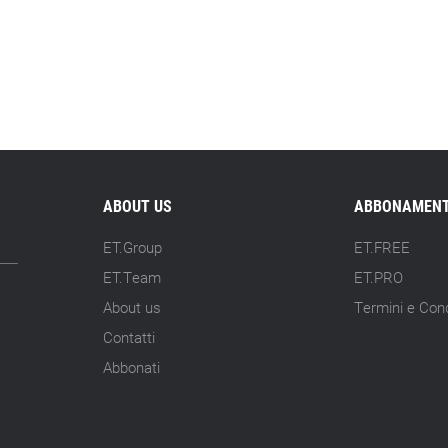
ABOUT US
ABBONAMENT
ET.Group
ET.FREE
ET.Team
ET.PRO
About us
Termini e Cond
Contatti
Abbonati