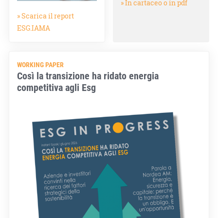
» In cartaceo o in pdf
» Scarica il report
ESG.IAMA
WORKING PAPER
Così la transizione ha ridato energia
competitiva agli Esg