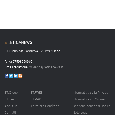
ET
.
ETICANEWS
ET.Group, Via Lambro 4 - 20129 Milano
P. Iva 07598550965
Email redazione:
wikietica@eticanews.it
ET.Group
ET.FREE
Informativa sulla Privacy
ET.Team
ET.PRO
Informativa sui Cookie
About us
Termini e Condizioni
Gestione consensi Cookie
Contatti
Note Legali