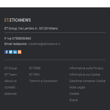
ET
.
ETICANEWS
ET.Group, Via Lambro 4 - 20129 Milano
P. Iva 07598550965
Email redazione:
wikietica@eticanews.it
ET.Group
ET.FREE
Informativa sulla Privacy
ET.Team
ET.PRO
Informativa sui Cookie
About us
Termini e Condizioni
Gestione consensi Cookie
Contatti
Note Legali
Abbonati
Credits
Eventi