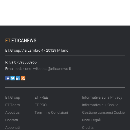
ET
.
ETICANEWS
ET.Group, Via Lambro 4 - 20129 Milano
P. Iva 07598550965
Email redazione:
wikietica@eticanews.it
ET.Group
ET.FREE
Informativa sulla Privacy
ET.Team
ET.PRO
Informativa sui Cookie
About us
Termini e Condizioni
Gestione consensi Cookie
Contatti
Note Legali
Abbonati
Credits