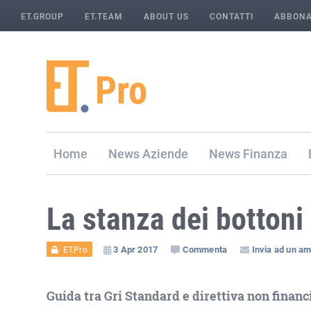
ET.GROUP
ET.TEAM
ABOUT US
CONTATTI
ABBONA
Home
Aziende
Finanza
La stanza dei bottoni 
3 Apr 2017
Commenta
Invia ad un am
ET.Pro
Guida tra Gri Standard e direttiva non financi