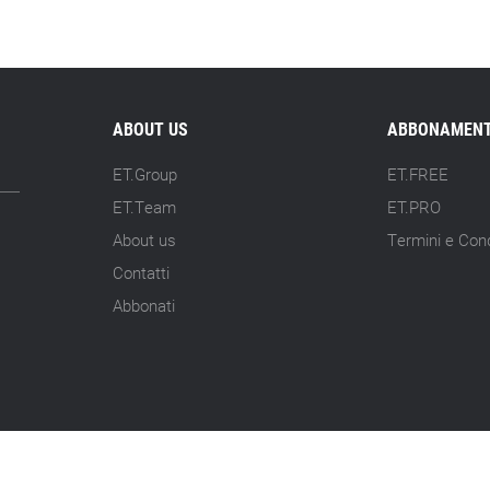
ABOUT US
ABBONAMENT
ET.Group
ET.FREE
ET.Team
ET.PRO
About us
Termini e Cond
Contatti
Abbonati