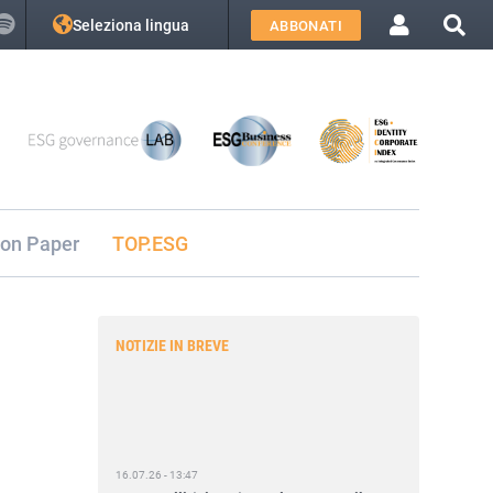
Seleziona lingua
ABBONATI
ion Paper
TOP.ESG
NOTIZIE IN BREVE
16.07.26 - 13:47
Romanelli (Fivers): «Nel post Omnibus