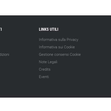
Gramegna (ERG): «Valutare gli impatti
ESG degli investimenti»
14.07.26 - 11:00
Tornano le Settimane SRI: oltre 20
I
LINKS UTILI
appuntamenti
Informativa sulla Privacy
14.07.26 - 10:00
Informativa sui Cookie
Mcc colloca social bond da 500 mln
izioni
Gestione consensi Cookie
14.07.26 - 8:00
Note Legali
La Bce introduce i climate factor nelle
Credits
garanzie bancarie
Eventi
13.07.26 - 12:00
Micalizio (Ramboll): «Dalla compliance
all’era dell’impatto»
13.07.26 - 10:00
Fivers pubblica il suo secondo bilancio