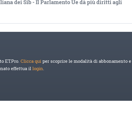
iana dei Sib - Il Parlamento Ue dà più diritti agli
to ET.Pro.
Clicca qui
per scoprire le modalità di abbonamento e 
onato effettua il
login
.