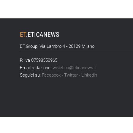
ET
.
ETICANEWS
ET.Group, Via Lambro 4 - 20129 Milano
P. Iva 07598550965
Email redazione:
wikietica@eticanews.it
Seguici su:
Facebook
-
Twitter
-
Linkedin